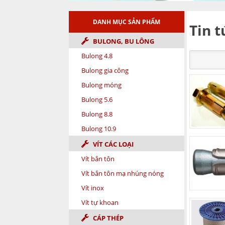
DANH MỤC SẢN PHẨM
Tin t
BULONG, BU LÔNG
Bulong 4.8
Bulong gia công
Bulong móng
Bulong 5.6
Bulong 8.8
Bulong 10.9
VÍT CÁC LOẠI
Vít bắn tôn
Vít bắn tôn mạ nhúng nóng
Vít inox
Vít tự khoan
CÁP THÉP