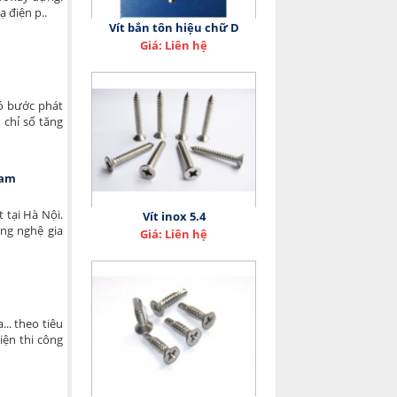
 điện p..
Vít bắn tôn hiệu chữ D
Giá: Liên hệ
có bước phát
 chỉ số tăng
Nam
 tại Hà Nội.
Vít inox 5.4
ng nghệ gia
Giá: Liên hệ
... theo tiêu
iện thi công