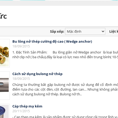
ức
Sắp xếp:
Liệt 
Bu lông nở thép cường độ cao ( Wedge anchor)
18/09/2015
1. Đặc Tính Sản Phẩm: Bu lông giãn nở Wedge anchor là loại bul
nhờ clip nở ( ba chấu),đây là loại có lực neo nhỏ đến trung bình( 10-5
Cách sử dụng bulong nở thép
18/09/2015
Chúng ta thường bắt gặp bulong nở được sử dụng để cố định món
điểm tựa cho các cột đèn, cột đường, lan can… Nhưng không phải 
cách sử dụng bulong nở thép. Bulong nở th..
Cáp thép mạ kẽm
20/11/2015
- Cap thep mạ kẽm là sản phẩm được sử dụng rộng rãi trong lĩnh v