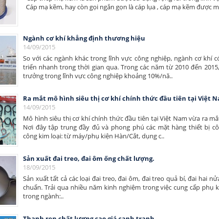
Cáp mạ kẽm, hay còn gọi ngắn gọn là cáp lụa , cáp mạ kẽm được mạ
Ngành cơ khí khẳng định thương hiệu
14/09/2015
So với các ngành khác trong lĩnh vực công nghiệp, ngành cơ khí 
triển nhanh trong thời gian qua. Trong các năm từ 2010 đến 2015,
trưởng trong lĩnh vực công nghiệp khoảng 10%/nă..
Ra mắt mô hình siêu thị cơ khí chính thức đầu tiên tại Việt 
14/09/2015
Mô hình siêu thị cơ khí chính thức đầu tiên tại Việt Nam vừa ra mắt
Nơi đây tập trung đầy đủ và phong phú các mặt hàng thiết bị cô
công kim loại: từ máy/phụ kiện Hàn/Cắt, dụng c..
Sản xuất đai treo, đai ôm ống chất lượng.
18/09/2015
Sản xuất tất cả các loại đai treo, đai ôm, đai treo quả bí, đai hai nửa
chuẩn. Trải qua nhiều năm kinh nghiệm trong việc cung cấp phụ k
trong ngành:..
Thanh ren chất lượng cao giá cạnh tranh