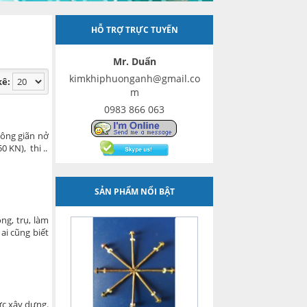
HỖ TRỢ TRỰC TUYẾN
Mr. Duẩn
kimkhiphuonganh@gmail.co
kê:
m
0983 866 063
ông giãn nở
0 KN), thi ..
SẢN PHẨM NỔI BẬT
g, trụ, làm
ai cũng biết
ực xây dựng.