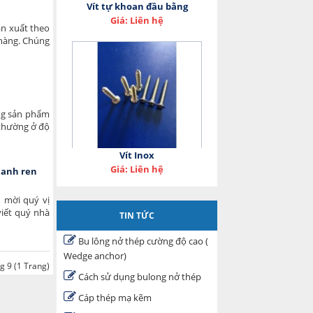
Vít tự khoan đầu bằng
Giá: Liên hệ
ản xuất theo
 hàng. Chúng
ững sản phẩm
 thường ở độ
Vít Inox
Giá: Liên hệ
hanh ren
n mời quý vị
viết quý nhà
TIN TỨC
Bu lông nở thép cường độ cao (
Wedge anchor)
ng 9 (1 Trang)
Cách sử dụng bulong nở thép
Cáp thép mạ kẽm