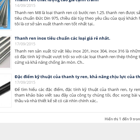
14/09/2015
Thanh ren M8 là loại thanh ren có bước ren 1.25. thanh ren được s
tiêu chuẩn Đức Din 975, chiều dài tùy theo yêu cầu của quý khách
tôi là cơ sở sản xuất thanh ren tốt nhất tại..
Thanh ren inox tiêu chuẩn các loại giá rẻ nhất.
17/09/2015
Thanh ren sản xuất từ vật liệu inox 201, inox 304, inox 316 là nh
có đặc tính kỹ thuật vượt trội so với các loại thanh ren thép thông
cứng và khả năng chống ăn mòn. Ch..
Đặc điểm kỹ thuật của thanh ty ren, khả năng chịu lực của t
17/09/2015
Để tìm hiểu các đặc điểm, đặc tính kỹ thuật của thanh ren, ty re
tham khảo bào viết sau đây của công ty chúng tôi, đọc xong bài 
thầu và nhà thiết kế sẽ có cái nhìn chính xác..
Hiển thị 1 đến 9 tro