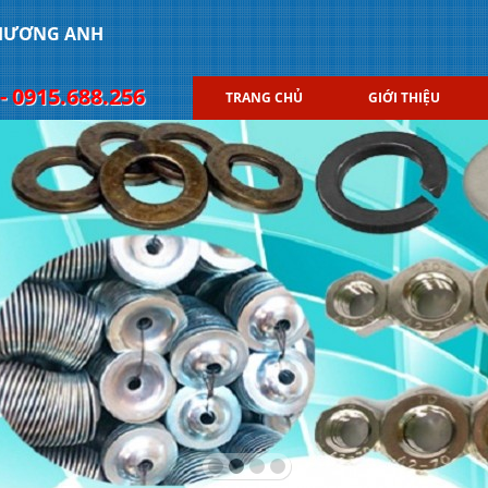
PHƯƠNG ANH
- 0915.688.256
TRANG CHỦ
GIỚI THIỆU