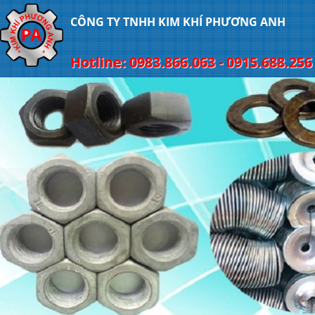
CÔNG TY TNHH KIM KHÍ PHƯƠNG ANH
Hotline: 0983.866.063 - 0915.688.256