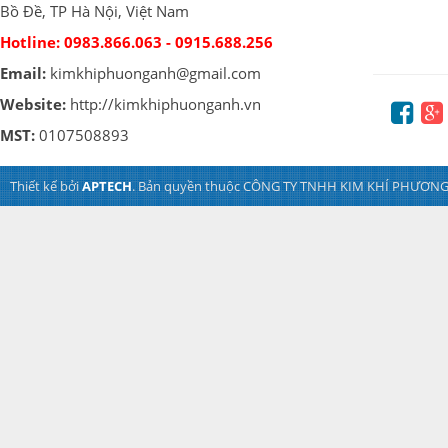
Bồ Đề, TP Hà Nội, Việt Nam
Hotline:
0983.866.063 - 0915.688.256
Email:
kimkhiphuonganh@gmail.com
Website:
http://kimkhiphuonganh.vn
MST:
0107508893
Thiết kế bởi
APTECH
. Bản quyền thuộc CÔNG TY TNHH KIM KHÍ PHƯƠNG