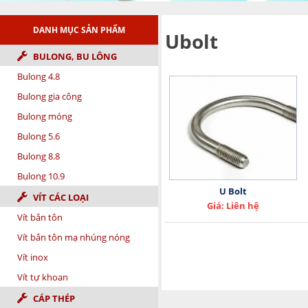
DANH MỤC SẢN PHẨM
Ubolt
BULONG, BU LÔNG
Bulong 4.8
Bulong gia công
Bulong móng
Bulong 5.6
Bulong 8.8
Bulong 10.9
U Bolt
VÍT CÁC LOẠI
Giá: Liên hệ
Vít bắn tôn
Vít bắn tôn mạ nhúng nóng
Vít inox
Vít tự khoan
CÁP THÉP