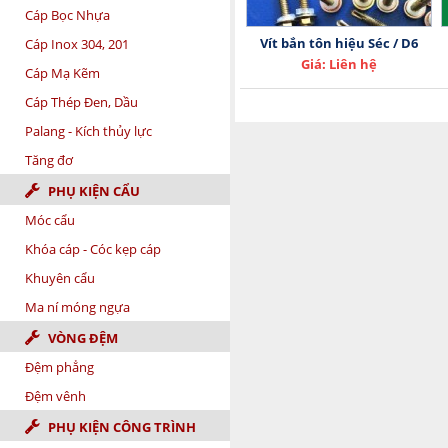
Cáp Bọc Nhựa
Vít bắn tôn hiệu Séc / D6
Cáp Inox 304, 201
Giá: Liên hệ
Cáp Mạ Kẽm
Cáp Thép Đen, Dầu
Palang - Kích thủy lực
Tăng đơ
PHỤ KIỆN CẨU
Móc cẩu
Khóa cáp - Cóc kẹp cáp
Khuyên cẩu
Ma ní móng ngựa
VÒNG ĐỆM
Đệm phẳng
Đệm vênh
PHỤ KIỆN CÔNG TRÌNH