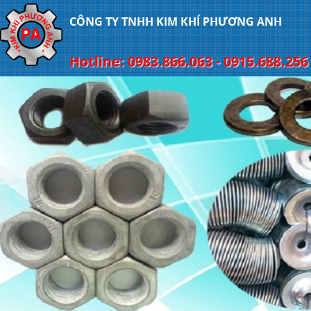
CÔNG TY TNHH KIM KHÍ PHƯƠNG ANH
Hotline: 0983.866.063 - 0915.688.256