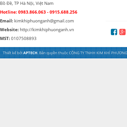
Bồ Đề, TP Hà Nội, Việt Nam
Hotline:
0983.866.063 - 0915.688.256
Email:
kimkhiphuonganh@gmail.com
Website:
http://kimkhiphuonganh.vn
MST:
0107508893
Thiết kế bởi
APTECH
. Bản quyền thuộc CÔNG TY TNHH KIM KHÍ PHƯƠNG