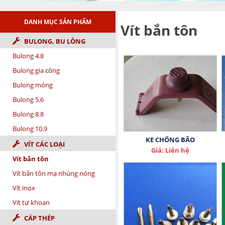
DANH MỤC SẢN PHẨM
Vít bắn tôn
BULONG, BU LÔNG
Bulong 4.8
Bulong gia công
Bulong móng
Bulong 5.6
Bulong 8.8
Bulong 10.9
KE CHỐNG BÃO
VÍT CÁC LOẠI
Giá: Liên hệ
Vít bắn tôn
Vít bắn tôn mạ nhúng nóng
Vít inox
Vít tự khoan
CÁP THÉP