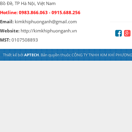
Bồ Đề, TP Hà Nội, Việt Nam
Hotline:
0983.866.063 - 0915.688.256
Email:
kimkhiphuonganh@gmail.com
Website:
http://kimkhiphuonganh.vn
MST:
0107508893
Thiết kế bởi
APTECH
. Bản quyền thuộc CÔNG TY TNHH KIM KHÍ PHƯƠNG