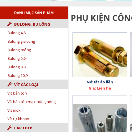
DANH MỤC SẢN PHẨM
PHỤ KIỆN CÔN
BULONG, BU LÔNG
Bulong 4.8
Bulong gia công
Bulong móng
Bulong 5.6
Bulong 8.8
Bulong 10.9
Nở sắt áo liền
VÍT CÁC LOẠI
Giá: Liên hệ
Vít bắn tôn
Vít bắn tôn mạ nhúng nóng
Vít inox
Vít tự khoan
CÁP THÉP