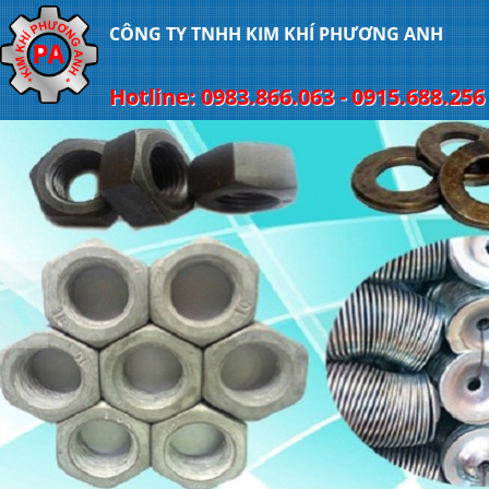
CÔNG TY TNHH KIM KHÍ PHƯƠNG ANH
Hotline: 0983.866.063 - 0915.688.256