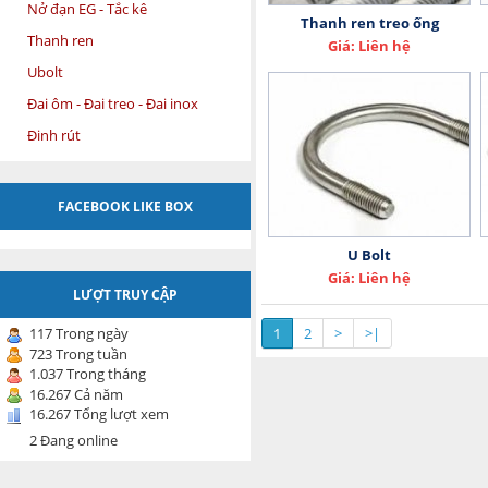
Nở đạn EG - Tắc kê
Thanh ren treo ống
Thanh ren
Giá: Liên hệ
Ubolt
Đai ôm - Đai treo - Đai inox
Đinh rút
FACEBOOK LIKE BOX
U Bolt
Giá: Liên hệ
LƯỢT TRUY CẬP
117 Trong ngày
1
2
>
>|
723 Trong tuần
1.037 Trong tháng
16.267 Cả năm
16.267 Tổng lượt xem
2 Đang online