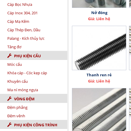
Cáp Bọc Nhựa
Nở đóng
Cáp Inox 304, 201
Giá: Liên hệ
Cáp Mạ Kẽm
Cáp Thép Đen, Dầu
Palang - Kích thủy lực
Tăng đơ
PHỤ KIỆN CẨU
Móc cẩu
Khóa cáp - Cóc kẹp cáp
Thanh ren rẻ
Giá: Liên hệ
Khuyên cẩu
Ma ní móng ngựa
VÒNG ĐỆM
Đệm phẳng
Đệm vênh
PHỤ KIỆN CÔNG TRÌNH