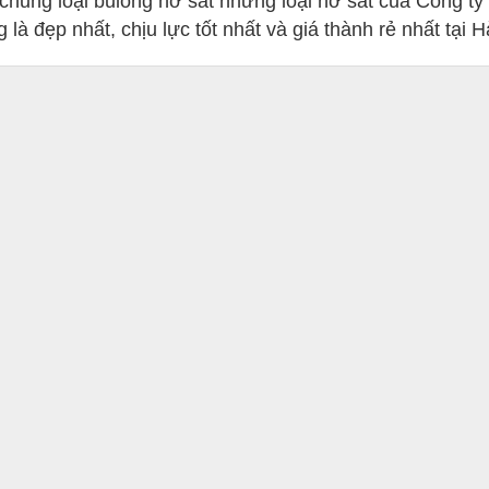
chủng loại bulong nở sắt nhưng loại nở sắt của Công t
là đẹp nhất, chịu lực tốt nhất và giá thành rẻ nhất tại H