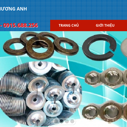
PHƯƠNG ANH
- 0915.688.256
TRANG CHỦ
GIỚI THIỆU