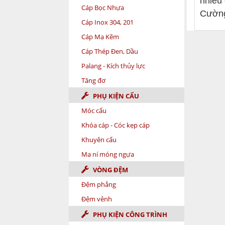
nhiều 
Cáp Bọc Nhựa
Cường 
Cáp Inox 304, 201
Cáp Mạ Kẽm
Cáp Thép Đen, Dầu
Palang - Kích thủy lực
Tăng đơ
PHỤ KIỆN CẨU
Móc cẩu
Khóa cáp - Cóc kẹp cáp
Khuyên cẩu
Ma ní móng ngựa
VÒNG ĐỆM
Đệm phẳng
Đệm vênh
PHỤ KIỆN CÔNG TRÌNH