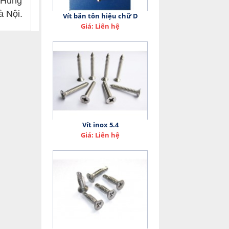
y Hùng
à Nội.
Vít bắn tôn hiệu chữ D
Giá: Liên hệ
Vít inox 5.4
Giá: Liên hệ