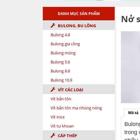
DANH MỤC SẢN PHẨM
Nở s
BULONG, BU LÔNG
Bulong 4.8
Bulong gia công
Bulong móng
Bulong 5.6
Bulong 8.8
Bulong 10.9
VÍT CÁC LOẠI
Vít bắn tôn
Vít bắn tôn mạ nhúng nóng
Mô tả
Vít inox
Bulong
Vít tự khoan
trong 
CÁP THÉP