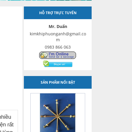
HỖ TRỢ TRỰC TUYẾN
Mr. Duẩn
kimkhiphuonganh@gmail.co
m
0983 866 063
SẢN PHẨM NỔI BẬT
nhiều
ện rất