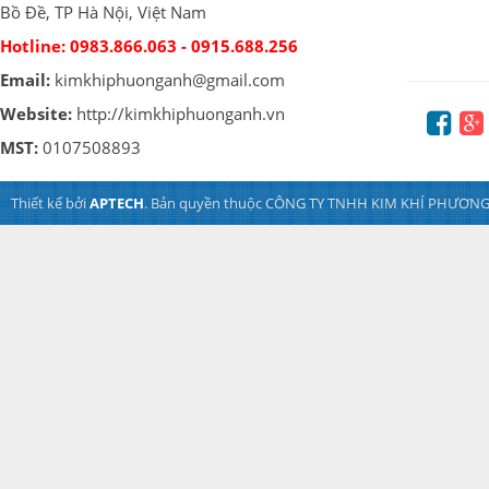
Bồ Đề, TP Hà Nội, Việt Nam
Hotline:
0983.866.063 - 0915.688.256
Email:
kimkhiphuonganh@gmail.com
Website:
http://kimkhiphuonganh.vn
MST:
0107508893
Thiết kế bởi
APTECH
. Bản quyền thuộc CÔNG TY TNHH KIM KHÍ PHƯƠNG