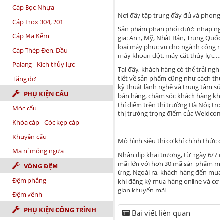
Cáp Bọc Nhựa
Nơi đây tập trung đầy đủ và phong 
Cáp Inox 304, 201
Sản phẩm phân phối được nhập ngu
Cáp Mạ Kẽm
gia: Anh, Mỹ, Nhật Bản, Trung Quốc
loại máy phục vụ cho ngành công n
Cáp Thép Đen, Dầu
máy khoan đột, máy cắt thủy lực,…
Palang - Kích thủy lực
Tại đây, khách hàng có thể trải ng
tiết về sản phẩm cũng như cách th
Tăng đơ
kỹ thuật lành nghề và trung tâm s
PHỤ KIỆN CẨU
bán hàng, chăm sóc khách hàng khé
thí điểm trên thị trường Hà Nội; t
Móc cẩu
thị trường trọng điểm của Weldcom
Khóa cáp - Cóc kẹp cáp
Khuyên cẩu
Mô hình siêu thị cơ khí chính thức 
Ma ní móng ngựa
Nhân dịp khai trương, từ ngày 6/7
mãi lớn với hơn 30 mã sản phẩm m
VÒNG ĐỆM
ứng. Ngoài ra, khách hàng đến mua 
Đệm phẳng
khi đăng ký mua hàng online và cơ 
gian khuyến mãi.
Đệm vênh
PHỤ KIỆN CÔNG TRÌNH
Bài viết liên quan