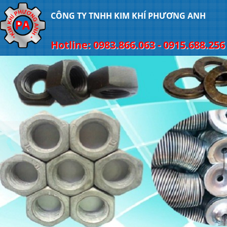
CÔNG TY TNHH KIM KHÍ PHƯƠNG ANH
Hotline: 0983.866.063 - 0915.688.256