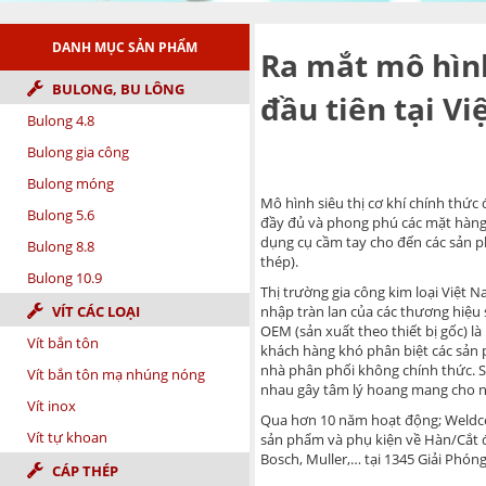
DANH MỤC SẢN PHẨM
Ra mắt mô hình
BULONG, BU LÔNG
đầu tiên tại V
Bulong 4.8
Bulong gia công
Bulong móng
Mô hình siêu thị cơ khí chính thức 
Bulong 5.6
đầy đủ và phong phú các mặt hàng 
dụng cụ cầm tay cho đến các sản 
Bulong 8.8
thép).
Bulong 10.9
Thị trường gia công kim loại Việt 
VÍT CÁC LOẠI
nhập tràn lan của các thương hiệu
OEM (sản xuất theo thiết bị gốc) là
Vít bắn tôn
khách hàng khó phân biệt các sản
nhà phân phối không chính thức. 
Vít bắn tôn mạ nhúng nóng
nhau gây tâm lý hoang mang cho ng
Vít inox
Qua hơn 10 năm hoạt động; Weldcom
Vít tự khoan
sản phẩm và phụ kiện về Hàn/Cắt đế
Bosch, Muller,… tại 1345 Giải Phóng
CÁP THÉP