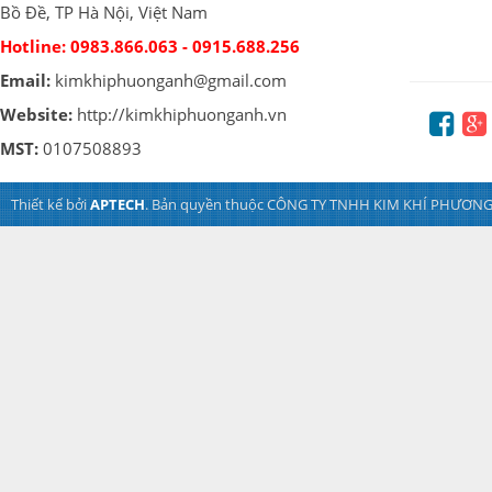
Bồ Đề, TP Hà Nội, Việt Nam
Hotline:
0983.866.063 - 0915.688.256
Email:
kimkhiphuonganh@gmail.com
Website:
http://kimkhiphuonganh.vn
MST:
0107508893
Thiết kế bởi
APTECH
. Bản quyền thuộc CÔNG TY TNHH KIM KHÍ PHƯƠNG