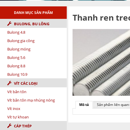
DANH MỤC SẢN PHẨM
Thanh ren tre
BULONG, BU LÔNG
Bulong 4.8
Bulong gia công
Bulong móng
Bulong 5.6
Bulong 8.8
Bulong 10.9
VÍT CÁC LOẠI
Vít bắn tôn
Vít bắn tôn mạ nhúng nóng
Mô tả
Sản phẩm liên quan 
Vít inox
Vít tự khoan
CÁP THÉP