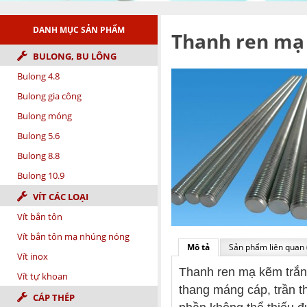
DANH MỤC SẢN PHẨM
Thanh ren mạ
BULONG, BU LÔNG
Bulong 4.8
Bulong gia công
Bulong móng
Bulong 5.6
Bulong 8.8
Bulong 10.9
VÍT CÁC LOẠI
Vít bắn tôn
Vít bắn tôn mạ nhúng nóng
Mô tả
Sản phẩm liên quan 
Vít inox
Thanh ren mạ kẽm trắng
Vít tự khoan
thang máng cáp, trần t
CÁP THÉP