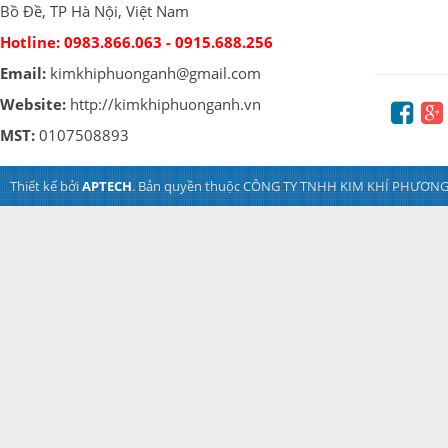
Bồ Đề, TP Hà Nội, Việt Nam
Hotline:
0983.866.063 - 0915.688.256
Email:
kimkhiphuonganh@gmail.com
Website:
http://kimkhiphuonganh.vn
MST:
0107508893
Thiết kế bởi
APTECH
. Bản quyền thuộc CÔNG TY TNHH KIM KHÍ PHƯƠNG