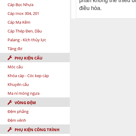
phần không thể thiếu đ
Cáp Bọc Nhựa
điều hòa.
Cáp Inox 304, 201
Cáp Mạ Kẽm
Cáp Thép Đen, Dầu
Palang - Kích thủy lực
Tăng đơ
PHỤ KIỆN CẨU
Móc cẩu
Khóa cáp - Cóc kẹp cáp
Khuyên cẩu
Ma ní móng ngựa
VÒNG ĐỆM
Đệm phẳng
Đệm vênh
PHỤ KIỆN CÔNG TRÌNH