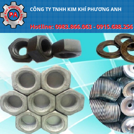
CÔNG TY TNHH KIM KHÍ PHƯƠNG ANH
Hotline: 0983.866.063 - 0915.688.256