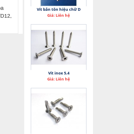
òa
Vít bắn tôn hiệu chữ D
Giá: Liên hệ
/D12,
Vít inox 5.4
Giá: Liên hệ