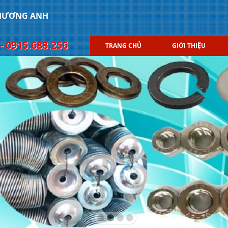
PHƯƠNG ANH
- 0915.688.256
TRANG CHỦ
GIỚI THIỆU