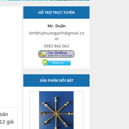
HỖ TRỢ TRỰC TUYẾN
Mr. Duẩn
kimkhiphuonganh@gmail.co
m
0983 866 063
SẢN PHẨM NỔI BẬT
 sản
12 giá