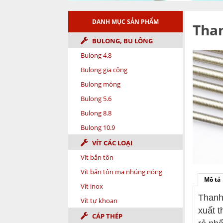
DANH MỤC SẢN PHẨM
Than
BULONG, BU LÔNG
Bulong 4.8
Bulong gia công
Bulong móng
Bulong 5.6
Bulong 8.8
Bulong 10.9
VÍT CÁC LOẠI
Vít bắn tôn
Vít bắn tôn mạ nhúng nóng
Mô tả
Vít inox
Thanh
Vít tự khoan
xuất t
CÁP THÉP