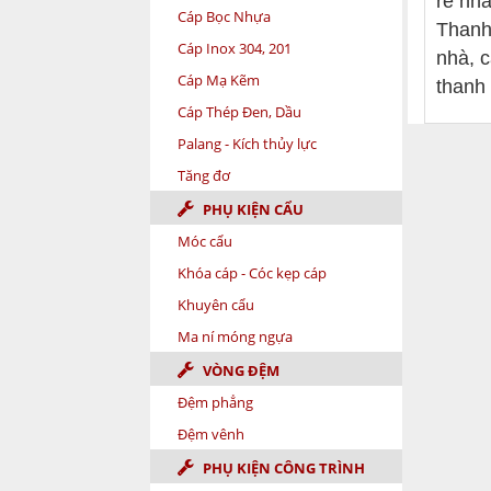
rẻ nhấ
Cáp Bọc Nhựa
Thanh
Cáp Inox 304, 201
nhà, 
Cáp Mạ Kẽm
thanh 
Cáp Thép Đen, Dầu
Palang - Kích thủy lực
Tăng đơ
PHỤ KIỆN CẨU
Móc cẩu
Khóa cáp - Cóc kẹp cáp
Khuyên cẩu
Ma ní móng ngựa
VÒNG ĐỆM
Đệm phẳng
Đệm vênh
PHỤ KIỆN CÔNG TRÌNH