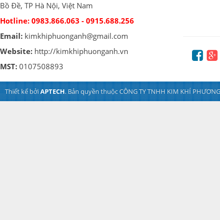
Bồ Đề, TP Hà Nội, Việt Nam
Hotline:
0983.866.063 - 0915.688.256
Email:
kimkhiphuonganh@gmail.com
Website:
http://kimkhiphuonganh.vn
MST:
0107508893
Thiết kế bởi
APTECH
. Bản quyền thuộc CÔNG TY TNHH KIM KHÍ PHƯƠNG