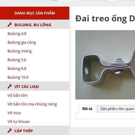
DANH MỤC SẢN PHẨM
Đai treo ống 
BULONG, BU LÔNG
Bulong 4.8
Bulong gia công
Bulong móng
Bulong 5.6
Bulong 8.8
Bulong 10.9
VÍT CÁC LOẠI
Vít bắn tôn
Vít bắn tôn mạ nhúng nóng
Mô tả
Sản phẩm liên quan 
Vít inox
Vít tự khoan
CÁP THÉP