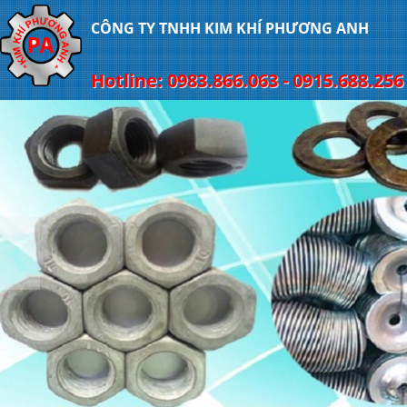
CÔNG TY TNHH KIM KHÍ PHƯƠNG ANH
Hotline: 0983.866.063 - 0915.688.256